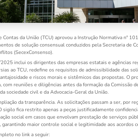
e Contas da União (TCU) aprovou a Instrução Normativa nº 101/
entos de solução consensual conduzidos pela Secretaria de C
flitos (SecexConsenso).
2025 inclui os dirigentes das empresas estatais e agências re
as ao TCU, redefine os requisitos de admissibilidade das soli
vantajosidade e riscos morais e sistêmicos das propostas. O p
, com reuniões e diligências antes da formação da Comissão d
da sociedade civil e da Advocacia-Geral da União.
pliação da transparência. As solicitações passam a ser, por reg
 sigilo fica restrito apenas a peças justificadamente confiden
ipação social em casos que envolvam prestação de serviços púb
 garantindo maior controle social e legitimidade aos acordos c
pleto no link a seguir: