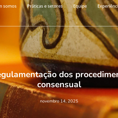
m somos
Práticas e setores
Equipe
Experiênc
egulamentação dos procedime
consensual
novembro 14, 2025