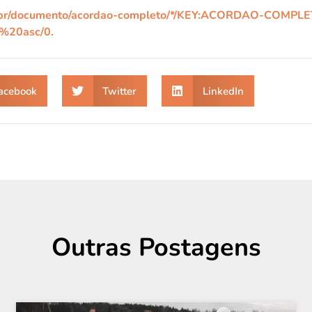
gov.br/documento/acordao-completo/*/KEY:ACORDAO-COMPL
20asc/0.
acebook
Twitter
LinkedIn
Outras Postagens