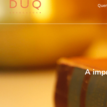
Que
A impr